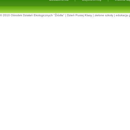
© 2010
Ośrodek Działań Ekologicznych "Źródła"
|
Dzień Pustej Klasy
|
zielone szkoły
|
edukacja 