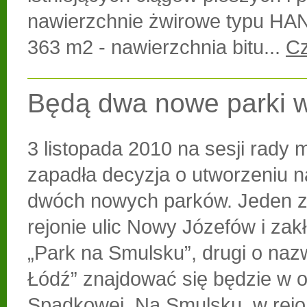
nawierzchnie żwirowe typu H
363 m2 - nawierzchnia bitu...
Cz
Będą dwa nowe parki w
3 listopada 2010 na sesji rady m
zapadła decyzja o utworzeniu n
dwóch nowych parków. Jeden z
rejonie ulic Nowy Józefów i zakł
„Park na Smulsku”, drugi o nazw
Łódź” znajdować się będzie w ok
Spadkowej. Na Smulsku, w rejo