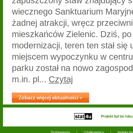
zapuszczony staw znajdujący si
wiecznego Sanktuarium Maryjne
żadnej atrakcji, wręcz przeciwn
mieszkańców Zielenic. Dziś, po
modernizacji, teren ten stał się
miejscem wypoczynku w centru
parku został na nowo zagospod
m.in. pl...
Czytaj
Projekt był (w ro
Zestawienia
Użytkownicy
Indeks t