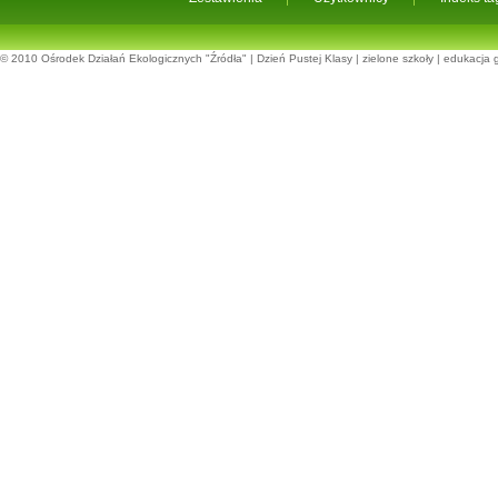
© 2010
Ośrodek Działań Ekologicznych "Źródła"
|
Dzień Pustej Klasy
|
zielone szkoły
|
edukacja 