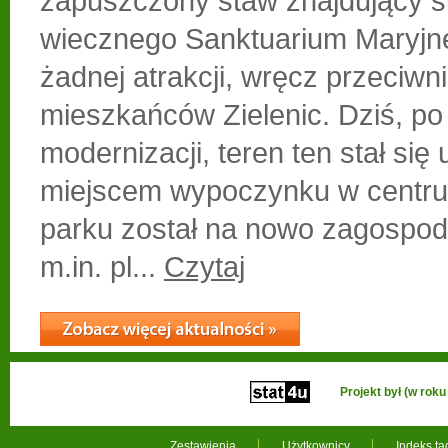
zapuszczony staw znajdujący si
wiecznego Sanktuarium Maryjne
żadnej atrakcji, wręcz przeciwn
mieszkańców Zielenic. Dziś, po
modernizacji, teren ten stał się
miejscem wypoczynku w centru
parku został na nowo zagospod
m.in. pl...
Czytaj
Projekt był (w ro
Zestawienia
Użytkownicy
Indeks t