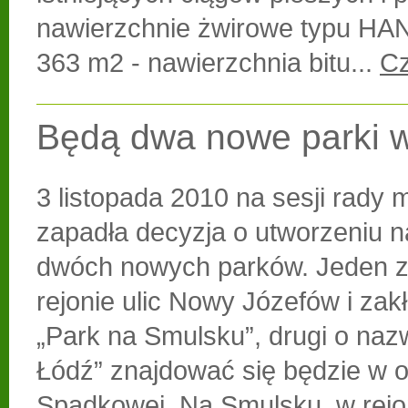
nawierzchnie żwirowe typu H
363 m2 - nawierzchnia bitu...
Cz
Będą dwa nowe parki w
3 listopada 2010 na sesji rady m
zapadła decyzja o utworzeniu n
dwóch nowych parków. Jeden z
rejonie ulic Nowy Józefów i zakł
„Park na Smulsku”, drugi o nazw
Łódź” znajdować się będzie w ok
Spadkowej. Na Smulsku, w rejo