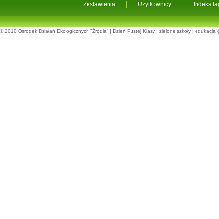
Zestawienia
Użytkownicy
Indeks t
© 2010
Ośrodek Działań Ekologicznych "Źródła"
|
Dzień Pustej Klasy
|
zielone szkoły
|
edukacja 