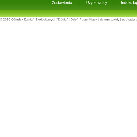
Zestawienia
Użytkownicy
Indeks t
© 2010
Ośrodek Działań Ekologicznych "Źródła"
|
Dzień Pustej Klasy
|
zielone szkoły
|
edukacja 