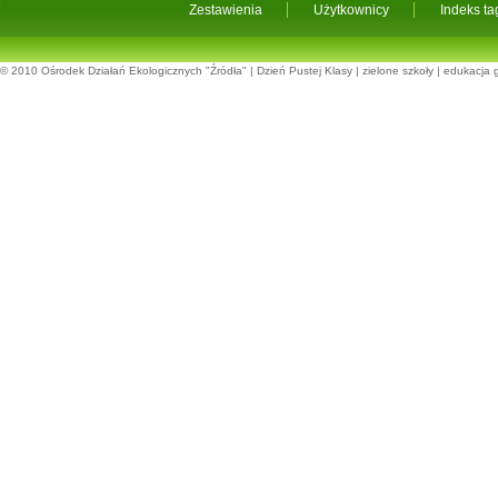
Zestawienia
Użytkownicy
Indeks t
© 2010
Ośrodek Działań Ekologicznych "Źródła"
|
Dzień Pustej Klasy
|
zielone szkoły
|
edukacja 