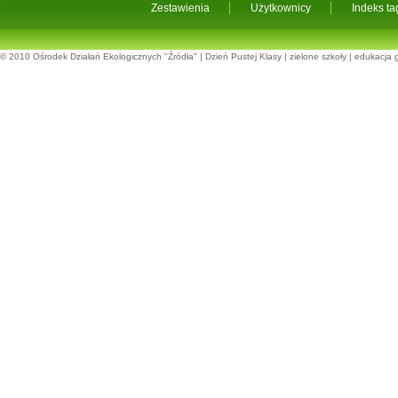
Zestawienia
Użytkownicy
Indeks t
© 2010
Ośrodek Działań Ekologicznych "Źródła"
|
Dzień Pustej Klasy
|
zielone szkoły
|
edukacja 