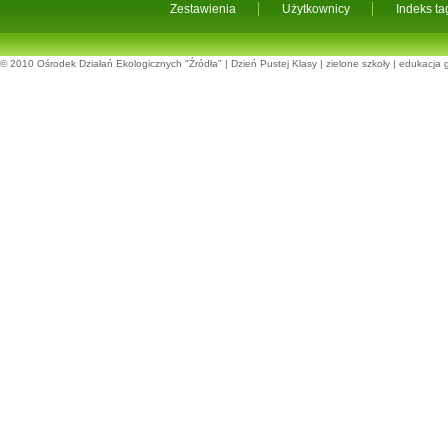
Zestawienia
Użytkownicy
Indeks t
© 2010
Ośrodek Działań Ekologicznych "Źródła"
|
Dzień Pustej Klasy
|
zielone szkoły
|
edukacja 