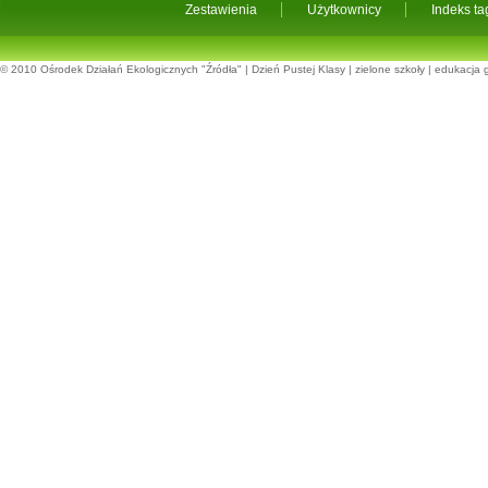
Zestawienia
Użytkownicy
Indeks t
© 2010
Ośrodek Działań Ekologicznych "Źródła"
|
Dzień Pustej Klasy
|
zielone szkoły
|
edukacja 