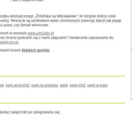
Park 3 Maja w Łodzi
ytku ekologicznego „Źródliska na Mikołajewie". W obrębie doliny rzeki
dny. Tereny te są siedliskiem wielu chronionych zwierząt, takich jak pająk
a szara, czy ślimak winniczek.
onych w serwisie
www.uml.lodz.pl
może chcesz podzielić się z nami zdjęciami? Serdecznie zapraszamy do
arki.org.pl
.
pisami innych
łódzkich parków
.
ark
park armii łódź
park na smulsku
parki
parki łódź
parki w łodzi
odać załączniki po zalogowaniu się.