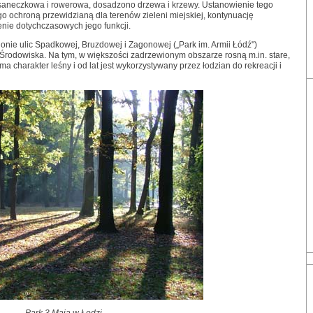
ka saneczkowa i rowerowa, dosadzono drzewa i krzewy. Ustanowienie tego
o ochroną przewidzianą dla terenów zieleni miejskiej, kontynuację
ie dotychczasowych jego funkcji.
onie ulic Spadkowej, Bruzdowej i Zagonowej („Park im. Armii Łódź")
 Środowiska. Na tym, w większości zadrzewionym obszarze rosną m.in. stare,
ma charakter leśny i od lat jest wykorzystywany przez łodzian do rekreacji i