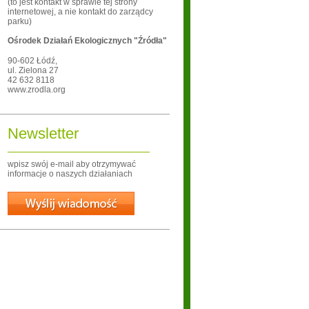
(to jest kontakt w sprawie tej strony
internetowej, a nie kontakt do zarządcy
parku)
Ośrodek Działań Ekologicznych "Źródła"
90-602
Łódź
,
ul. Zielona 27
42 632 8118
www.zrodla.org
Newsletter
wpisz swój e-mail aby otrzymywać
informacje o naszych działaniach
Wyślij