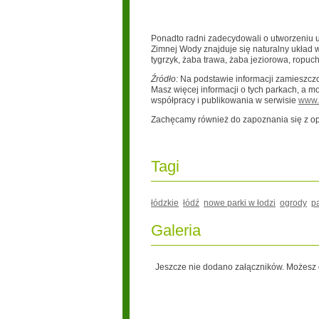
Ponadto radni zadecydowali o utworzeniu uż
Zimnej Wody znajduje się naturalny układ wo
tygrzyk, żaba trawa, żaba jeziorowa, ropuch
Źródło:
Na podstawie informacji zamieszcz
Masz więcej informacji o tych parkach, a 
współpracy i publikowania w serwisie
www.p
Zachęcamy również do zapoznania się z o
Tagi
łódzkie
łódź
nowe parki w łodzi
ogrody
p
Galeria
Jeszcze nie dodano załączników. Możesz d