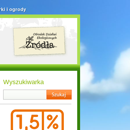
rki i ogrody
Wyszukiwarka