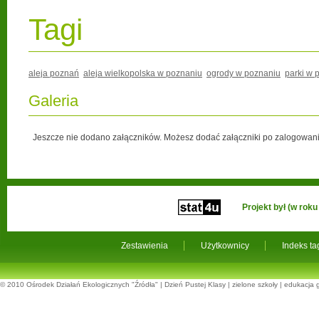
Tagi
aleja poznań
aleja wielkopolska w poznaniu
ogrody w poznaniu
parki w 
Galeria
Jeszcze nie dodano załączników. Możesz dodać załączniki po zalogowani
Projekt był (w ro
Zestawienia
Użytkownicy
Indeks t
© 2010
Ośrodek Działań Ekologicznych "Źródła"
|
Dzień Pustej Klasy
|
zielone szkoły
|
edukacja 