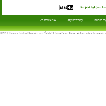
Projekt był (w ro
Zestawienia
Użytkownicy
Indeks t
© 2010
Ośrodek Działań Ekologicznych "Źródła"
|
Dzień Pustej Klasy
|
zielone szkoły
|
edukacja 