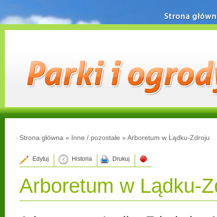
Strona główn
Strona główna
»
Inne / pozostałe
»
Arboretum w Lądku-Zdroju
Edytuj
Historia
Drukuj
Arboretum w Lądku-Z