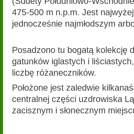
(Sudety Południowo-Wschodnie
475-500 m n.p.m. Jest najwyżej
jednocześnie najmłodszym arbo
Posadzono tu bogatą kolekcję 
gatunków iglastych i liściastych
liczbę różaneczników.
Położone jest zaledwie kilkanaś
centralnej części uzdrowiska L
zacisznym i słonecznym miejsc