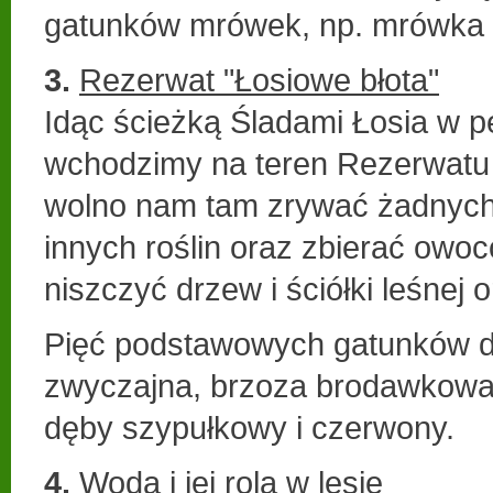
gatunków mrówek, np. mrówka
3.
Rezerwat "Łosiowe błota"
Idąc ścieżką Śladami Łosia w
wchodzimy na teren Rezerwatu 
wolno nam tam zrywać żadnych z
innych roślin oraz zbierać owoc
niszczyć drzew i ściółki leśnej 
Pięć podstawowych gatunków d
zwyczajna, brzoza brodawkowat
dęby szypułkowy i czerwony.
4.
Woda i jej rola w lesie