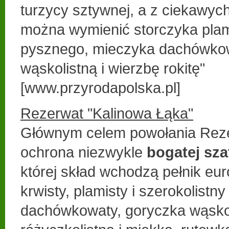
turzycy sztywnej, a z ciekawyc
można wymienić storczyka plam
pysznego, mieczyka dachówko
wąskolistną i wierzbę rokitę"
[www.przyrodapolska.pl]
Rezerwat "Kalinowa Łąka"
Głównym celem powołania Reze
ochrona niezwykle
bogatej sza
której skład wchodzą pełnik euro
krwisty, plamisty i szerokolistn
dachówkowaty, goryczka wąsko