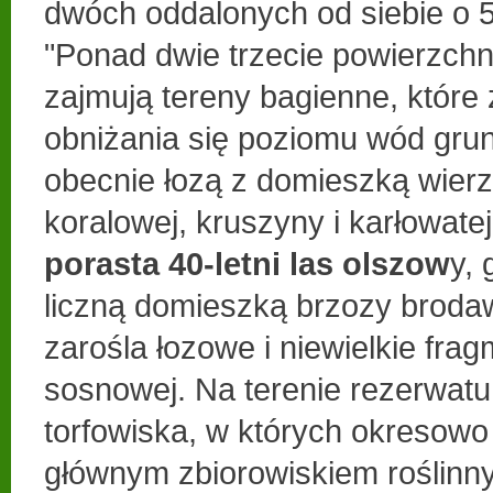
dwóch oddalonych od siebie o 
"Ponad dwie trzecie powierzchn
zajmują tereny bagienne, które
obniżania się poziomu wód gru
obecnie łozą z domieszką wierzb
koralowej, kruszyny i karłowate
porasta 40-letni las olszow
y, 
liczną domieszką brzozy broda
zarośla łozowe i niewielkie fra
sosnowej. Na terenie rezerwatu 
torfowiska, w których okresowo
głównym zbiorowiskiem roślinny