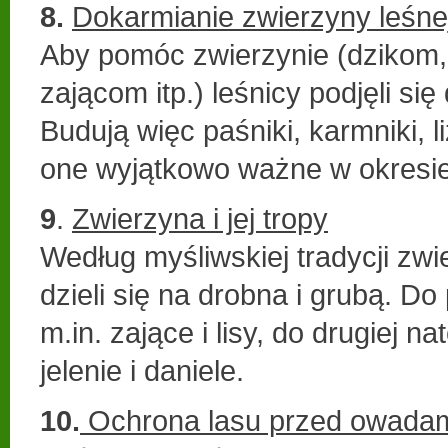
8.
Dokarmianie zwierzyny leśne
Aby pomóc zwierzynie (dzikom,
zającom itp.) leśnicy podjęli się
Budują więc paśniki, karmniki, l
one wyjątkowo ważne w okresi
9
.
Zwierzyna i jej tropy
Według myśliwskiej tradycji zw
dzieli się na drobna i grubą. Do
m.in. zające i lisy, do drugiej na
jelenie i daniele.
10.
Ochrona lasu przed owada