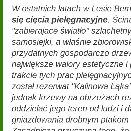
W ostatnich latach w Lesie B
się cięcia pielęgnacyjne
. Ścin
"zabierające światło" szlachet
samosiejki, a właśnie zbiorowis
przydatnych gospodarczo drzew
największe walory estetyczne i
trakcie tych prac pielęgnacyjn
został rezerwat "Kalinowa Łąka
jednak krzewy na obrzeżach re
oddzielać jego teren od ludzi i
gniazdowania drobnym ptakom 
Zasadnicza przyczyną tego, że 