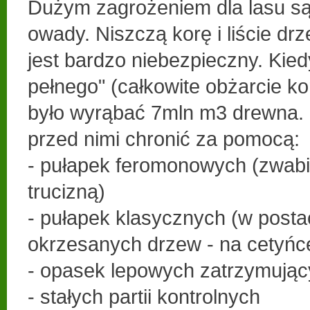
Dużym zagrożeniem dla lasu są 
owady. Niszczą korę i liście dr
jest bardzo niebezpieczny. Kie
pełnego" (całkowite obżarcie k
było wyrąbać 7mln m3 drewna. 
przed nimi chronić za pomocą:
- pułapek feromonowych (zwab
trucizną)
- pułapek klasycznych (w postac
okrzesanych drzew - na cetyńc
- opasek lepowych zatrzymując
- stałych partii kontrolnych