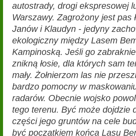
autostrady, drogi ekspresowej 
Warszawy. Zagrożony jest pas 
Janów i Klaudyn - jedyny zach
ekologiczny między Lasem Be
Kampinoską. Jeśli go zabrakni
znikną łosie, dla których sam te
mały. Żołnierzom las nie przesz
bardzo pomocny w maskowaniu b
radarów. Obecnie wojsko powoli
tego terenu. Być może dojdzie 
części jego gruntów na cele b
być początkiem końca Lasu Be