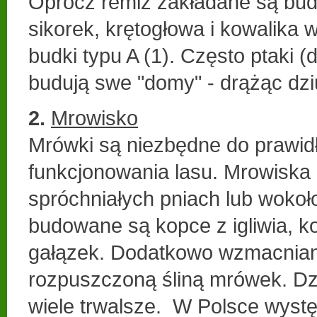
Oprócz remiz zakładane są budk
sikorek, krętogłowa i kowalika
budki typu A (1). Często ptaki (
budują swe "domy" - drążąc dz
2.
Mrowisko
Mrówki są niezbędne do prawi
funkcjonowania lasu. Mrowiska
spróchniałych pniach lub wokoło
budowane są kopce z igliwia, k
gałązek. Dodatkowo wzmacnia
rozpuszczoną śliną mrówek. Dz
wiele trwalsze. W Polsce wystę