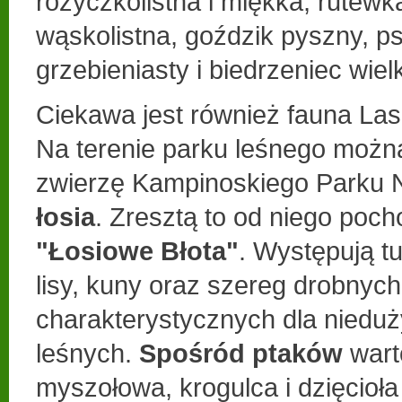
różyczkolistna i miękka, rutewka
wąskolistna, goździk pyszny, p
grzebieniasty i biedrzeniec wielk
Ciekawa jest również fauna La
Na terenie parku leśnego możn
zwierzę Kampinoskiego Parku 
łosia
. Zresztą to od niego poc
"Łosiowe Błota"
. Występują tu
lisy, kuny oraz szereg drobnyc
charakterystycznych dla nied
leśnych.
Spośród ptaków
wart
myszołowa, krogulca i dzięcioł