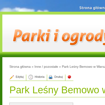
Strona główn
Strona główna
»
Inne / pozostałe
»
Park Leśny Bemowo w Wars
Edytuj
Historia
Drukuj
Park Leśny Bemowo 