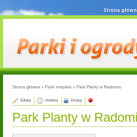
Strona główn
Strona główna
»
Parki miejskie
»
Park Planty w Radomiu
Edytuj
Historia
Drukuj
Park Planty w Radom