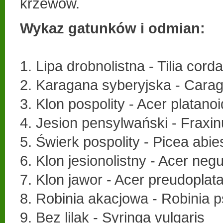
krzewów.
Wykaz gatunków i odmian:
1. Lipa drobnolistna - Tilia corda
2. Karagana syberyjska - Cara
3. Klon pospolity - Acer platano
4. Jesion pensylwański - Fraxi
5. Świerk pospolity - Picea abie
6. Klon jesionolistny - Acer neg
7. Klon jawor - Acer preudoplat
8. Robinia akacjowa - Robinia 
9. Bez lilak - Syringa vulgaris