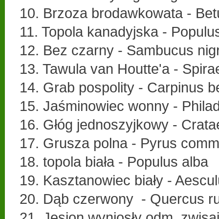
10. Brzoza brodawkowata - Bet
11. Topola kanadyjska - Populu
12. Bez czarny - Sambucus nig
13. Tawula van Houtte'a - Spira
14. Grab pospolity - Carpinus b
15. Jaśminowiec wonny - Phila
16. Głóg jednoszyjkowy - Cra
17. Grusza polna - Pyrus comm
18. topola biała - Populus alba
19. Kasztanowiec biały - Aesc
20. Dąb czerwony - Quercus r
21. Jesion wyniosły odm. zwisa