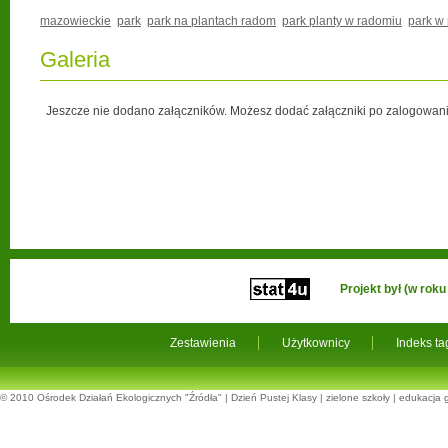
mazowieckie
park
park na plantach radom
park planty w radomiu
park w
Galeria
Jeszcze nie dodano załączników. Możesz dodać załączniki po zalogowani
Projekt był (w ro
Zestawienia
Użytkownicy
Indeks t
© 2010
Ośrodek Działań Ekologicznych "Źródła"
|
Dzień Pustej Klasy
|
zielone szkoły
|
edukacja 