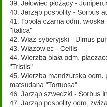
39. Jałowiec płożący - Juniperus
40. Jarząb pospolity - Sorbus a
41. Topola czarna odm. włoska 
"Italica"
42. Wiąz syberyjski - Ulmus pu
43. Wiązowiec - Celtis
44. Wierzba biała odm. płaczaca
"Tristis"
45. Wierzba mandżurska odm. po
matsudana "Tortuosa"
46. Jarząb szwedzki - Sorbus i
47. Jarząb pospolity odm. zwiz