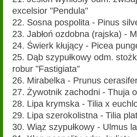
excelsior "Pendula"
22. Sosna pospolita - Pinus silv
23. Jabłoń ozdobna (rajska) - 
24. Świerk kłujący - Picea pun
25. Dąb szypułkowy odm. stoż
robur "Fastigiata"
26. Mirabelka - Prunus cerasife
27. Żywotnik zachodni - Thuja o
28. Lipa krymska - Tilia x euchl
29. Lipa szerokolistna - Tilia pla
30. Wiąz szypułkowy - Ulmus la