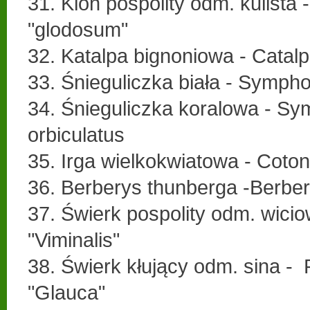
31. Klon pospolity odm. kulista 
"glodosum"
32. Katalpa bignoniowa - Catalp
33. Śnieguliczka biała - Sympho
34. Śnieguliczka koralowa - Sy
orbiculatus
35. Irga wielkokwiatowa - Coton
36. Berberys thunberga -Berberi
37. Świerk pospolity odm. wicio
"Viminalis"
38. Świerk kłujący odm. sina -
"Glauca"