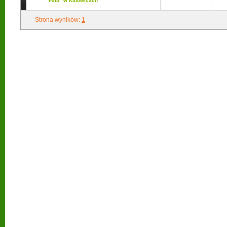
Fala" w Katowicach
Strona wyników:
1