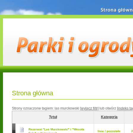
Strona główn
Strona główna
Strony oznaczone tagiem:
las murckowski
[wyłącz filtr]
lub otwórz
[indeks t
Tytuł
Kategoria
Rezerwat "Las Murckowski" i "Wesoła
Inne / pozostałe
J