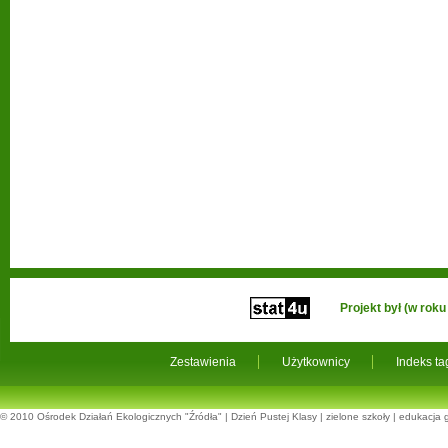
Projekt był (w ro
Zestawienia
Użytkownicy
Indeks t
© 2010
Ośrodek Działań Ekologicznych "Źródła"
|
Dzień Pustej Klasy
|
zielone szkoły
|
edukacja 