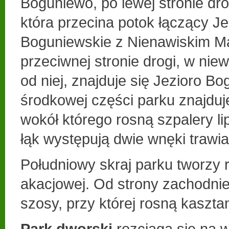
Boguniewo, po lewej stronie dr
która przecina potok łączący Je
Boguniewskie z Nienawiskim M
przeciwnej stronie drogi, w niewi
od niej, znajduje się Jezioro B
środkowej części parku znajduje
wokół którego rosną szpalery lip
łąk występują dwie wnęki trawia
Południowy skraj parku tworzy r
akacjowej. Od strony zachodnie
szosy, przy której rosną kaszt
Park dworski
rozciąga się na 