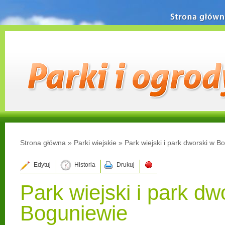
Strona główn
Strona główna
»
Parki wiejskie
»
Park wiejski i park dworski w B
Edytuj
Historia
Drukuj
Park wiejski i park dw
Boguniewie