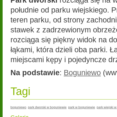
południe od parku wiejskiego. P
teren parku, od strony zachodnie
stawek z zadrzewionym obrzeż
rozciąga się piękny widok na do
łąkami, która dzieli oba parki. Ł
miejscami kępy i pojedyncze d
Na podstawie
:
Boguniewo
(www
Tagi
boguniewo
park dworski w boguniewie
park w boguniewie
park wiejski 