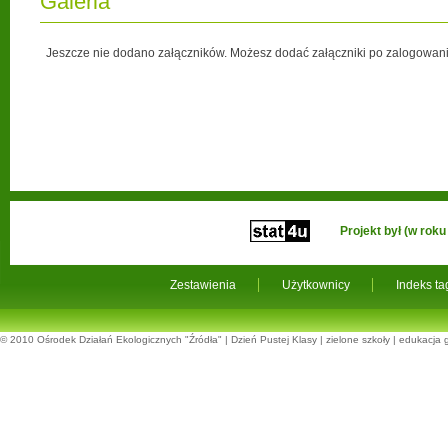
Galeria
Jeszcze nie dodano załączników. Możesz dodać załączniki po zalogowani
Projekt był (w ro
Zestawienia
Użytkownicy
Indeks t
© 2010
Ośrodek Działań Ekologicznych "Źródła"
|
Dzień Pustej Klasy
|
zielone szkoły
|
edukacja 