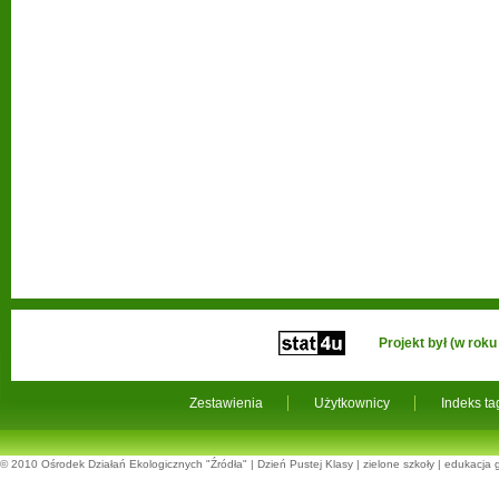
Projekt był (w ro
Zestawienia
Użytkownicy
Indeks t
© 2010
Ośrodek Działań Ekologicznych "Źródła"
|
Dzień Pustej Klasy
|
zielone szkoły
|
edukacja 