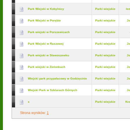
Park Wiejski w Kobylnicy
Parki wiejskie
le
Park Wiejski w Porębie
Parki wiejskie
J
Park wiejski w Porszewicach
Parki wiejskie
Park Wiejski w Raszowej
Parki wiejskie
J
Park wiejski w Sławoszewku
Parki wiejskie
J
Park wiejski w Zielonkach
Parki wiejskie
J
Wiejski park przypałacowy w Godzięcinie
Parki wiejskie
J
Wiejski Park w Szklarach Górnych
Parki wiejskie
J
x
Parki wiejskie
Krz
Strona wyników:
1