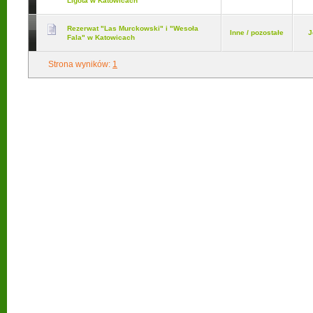
Ligota w Katowicach
Rezerwat "Las Murckowski" i "Wesoła
Inne / pozostałe
J
Fala" w Katowicach
Strona wyników:
1