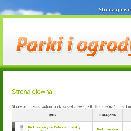
Strona główn
Strona główna
Strony oznaczone tagiem:
parki katowice
[wyłącz filtr]
lub otwórz
[indeks ta
Tytuł
Kategoria
Park rekreacyjny Zadole w dzielnicy
Parki miejskie