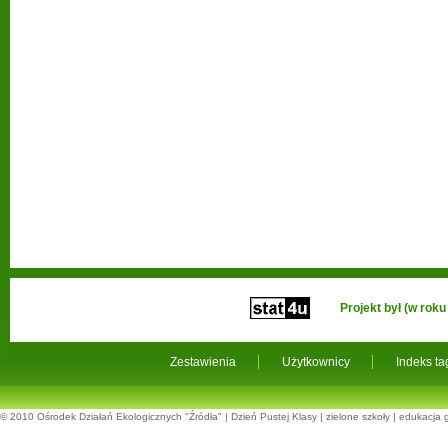
Projekt był (w ro
Zestawienia
Użytkownicy
Indeks t
© 2010
Ośrodek Działań Ekologicznych "Źródła"
|
Dzień Pustej Klasy
|
zielone szkoły
|
edukacja 