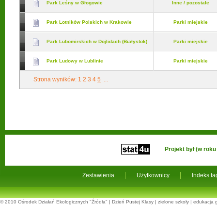
Park Leśny w Głogowie
Inne / pozostałe
Park Lotników Polskich w Krakowie
Parki miejskie
Park Lubomirskich w Dojlidach (Białystok)
Parki miejskie
Park Ludowy w Lublinie
Parki miejskie
Strona wyników:
1
2
3
4
5
...
Projekt był (w ro
Zestawienia
Użytkownicy
Indeks t
© 2010
Ośrodek Działań Ekologicznych "Źródła"
|
Dzień Pustej Klasy
|
zielone szkoły
|
edukacja 