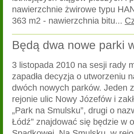
nawierzchnie żwirowe typu H
363 m2 - nawierzchnia bitu...
Cz
Będą dwa nowe parki w
3 listopada 2010 na sesji rady m
zapadła decyzja o utworzeniu n
dwóch nowych parków. Jeden z
rejonie ulic Nowy Józefów i zakł
„Park na Smulsku”, drugi o nazw
Łódź” znajdować się będzie w ok
Spadkowej. Na Smulsku, w rejo