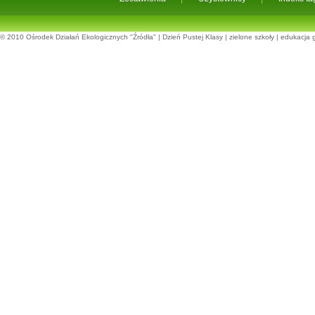
© 2010
Ośrodek Działań Ekologicznych "Źródła"
|
Dzień Pustej Klasy
|
zielone szkoły
|
edukacja 