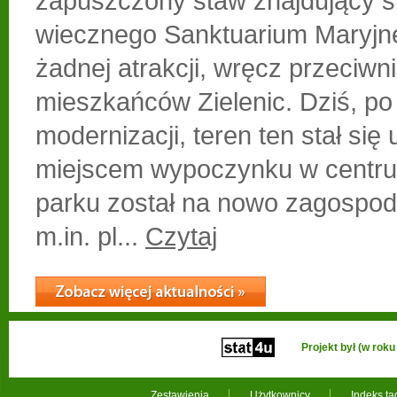
zapuszczony staw znajdujący si
wiecznego Sanktuarium Maryjne
żadnej atrakcji, wręcz przeciwn
mieszkańców Zielenic. Dziś, po
modernizacji, teren ten stał się
miejscem wypoczynku w centru
parku został na nowo zagospod
m.in. pl...
Czytaj
Projekt był (w ro
Zestawienia
Użytkownicy
Indeks t