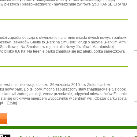
gów pieszych i pieszo–jezdnych: - nawierzchnie żwirowe typu HANSE GRAND
 Łodzi zapadła decyzja o utworzeniu na terenie miasta dwóch nowych parków.
efów i zakładów Gilette to „Park na Smulsku”, drugi o nazwie „Park im. Armii
y Spadkowej. Na Smulsku, w rejonie ulic Nowy Józefów i Maratońskiej
 blisko 8,6 ha. Na terenie parku znajdują się już alejki, górka saneczkowa i
 wsi zmieniło swoje oblicze. 26 września 2010 r. w Zielenicach w
u nowy park. Do tej pory, mocno zapuszczony staw znajdujący się tuż obok
 stanowił żadnej atrakcji, wręcz przeciwnie, odpychał mieszkańców Zielenic.
n stał się urokliwym miejscem wypoczynku w centrum wsi. Obszar parku został
l...
Czytaj