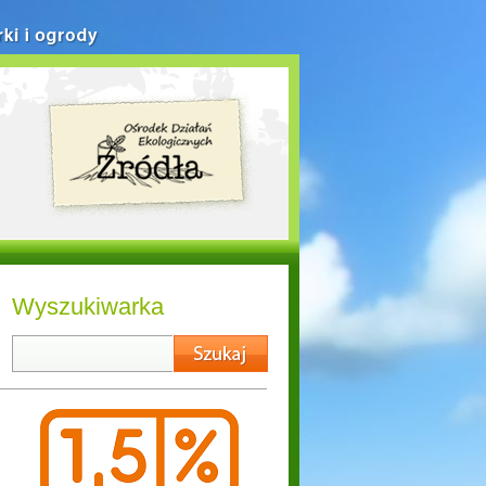
rki i ogrody
Wyszukiwarka