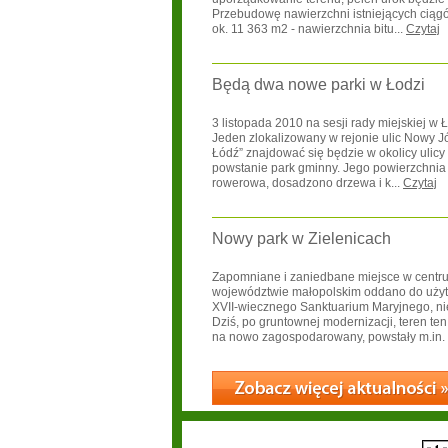
Przebudowę nawierzchni istniejących cią
ok. 11 363 m2 - nawierzchnia bitu...
Czytaj
Będą dwa nowe parki w Łodzi
3 listopada 2010 na sesji rady miejskiej w
Jeden zlokalizowany w rejonie ulic Nowy Józ
Łódź” znajdować się będzie w okolicy ulic
powstanie park gminny. Jego powierzchnia to
rowerowa, dosadzono drzewa i k...
Czytaj
Nowy park w Zielenicach
Zapomniane i zaniedbane miejsce w centrum
województwie małopolskim oddano do użytk
XVII-wiecznego Sanktuarium Maryjnego, nie
Dziś, po gruntownej modernizacji, teren te
na nowo zagospodarowany, powstały m.in. p