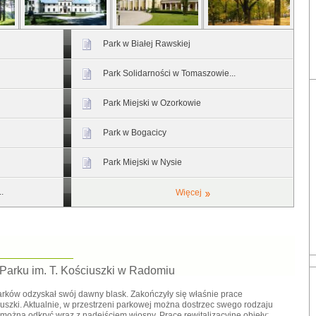
Park w Białej Rawskiej
Park Solidarności w Tomaszowie...
Park Miejski w Ozorkowie
Park w Bogacicy
Park Miejski w Nysie
.
Więcej
 Parku im. T. Kościuszki w Radomiu
rków odzyskał swój dawny blask. Zakończyły się właśnie prace
uszki. Aktualnie, w przestrzeni parkowej można dostrzec swego rodzaju
można odkryć wraz z nadejściem wiosny. Prace rewitalizacyjne objęły: