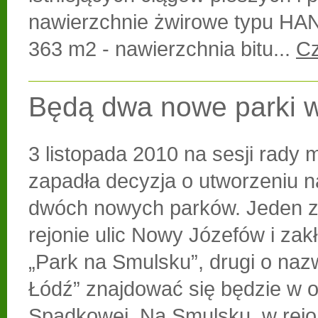
nawierzchnie żwirowe typu H
363 m2 - nawierzchnia bitu...
Cz
Będą dwa nowe parki w
3 listopada 2010 na sesji rady m
zapadła decyzja o utworzeniu n
dwóch nowych parków. Jeden z
rejonie ulic Nowy Józefów i zakł
„Park na Smulsku”, drugi o nazw
Łódź” znajdować się będzie w ok
Spadkowej. Na Smulsku, w rejo