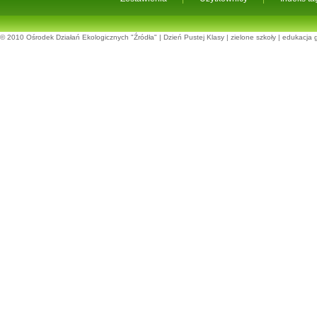
© 2010
Ośrodek Działań Ekologicznych "Źródła"
|
Dzień Pustej Klasy
|
zielone szkoły
|
edukacja 