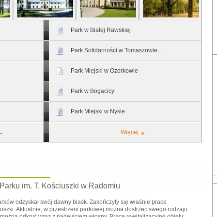
Park w Białej Rawskiej
Park Solidarności w Tomaszowie...
Park Miejski w Ozorkowie
Park w Bogacicy
Park Miejski w Nysie
.
Więcej
 Parku im. T. Kościuszki w Radomiu
rków odzyskał swój dawny blask. Zakończyły się właśnie prace
uszki. Aktualnie, w przestrzeni parkowej można dostrzec swego rodzaju
można odkryć wraz z nadejściem wiosny. Prace rewitalizacyjne objęły: