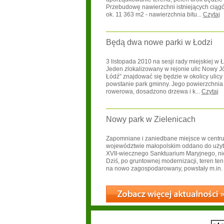
Przebudowę nawierzchni istniejących cią
ok. 11 363 m2 - nawierzchnia bitu...
Czytaj
Będą dwa nowe parki w Łodzi
3 listopada 2010 na sesji rady miejskiej w
Jeden zlokalizowany w rejonie ulic Nowy Józ
Łódź” znajdować się będzie w okolicy ulic
powstanie park gminny. Jego powierzchnia to
rowerowa, dosadzono drzewa i k...
Czytaj
Nowy park w Zielenicach
Zapomniane i zaniedbane miejsce w centrum
województwie małopolskim oddano do użytk
XVII-wiecznego Sanktuarium Maryjnego, nie
Dziś, po gruntownej modernizacji, teren te
na nowo zagospodarowany, powstały m.in. p