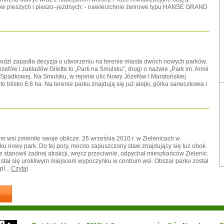
gów pieszych i pieszo–jezdnych: - nawierzchnie żwirowe typu HANSE GRAND
 Łodzi zapadła decyzja o utworzeniu na terenie miasta dwóch nowych parków.
efów i zakładów Gilette to „Park na Smulsku”, drugi o nazwie „Park im. Armii
y Spadkowej. Na Smulsku, w rejonie ulic Nowy Józefów i Maratońskiej
 blisko 8,6 ha. Na terenie parku znajdują się już alejki, górka saneczkowa i
 wsi zmieniło swoje oblicze. 26 września 2010 r. w Zielenicach w
u nowy park. Do tej pory, mocno zapuszczony staw znajdujący się tuż obok
 stanowił żadnej atrakcji, wręcz przeciwnie, odpychał mieszkańców Zielenic.
n stał się urokliwym miejscem wypoczynku w centrum wsi. Obszar parku został
l...
Czytaj