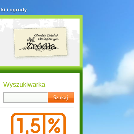
rki i ogrody
Wyszukiwarka