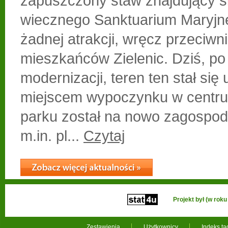
zapuszczony staw znajdujący si
wiecznego Sanktuarium Maryjne
żadnej atrakcji, wręcz przeciwn
mieszkańców Zielenic. Dziś, po
modernizacji, teren ten stał się
miejscem wypoczynku w centru
parku został na nowo zagospod
m.in. pl...
Czytaj
Projekt był (w ro
Zestawienia
Użytkownicy
Indeks t