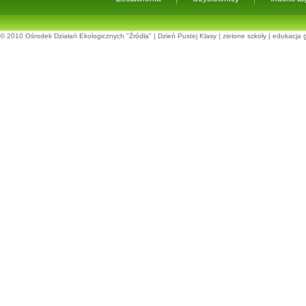
© 2010
Ośrodek Działań Ekologicznych "Źródła"
|
Dzień Pustej Klasy
|
zielone szkoły
|
edukacja 