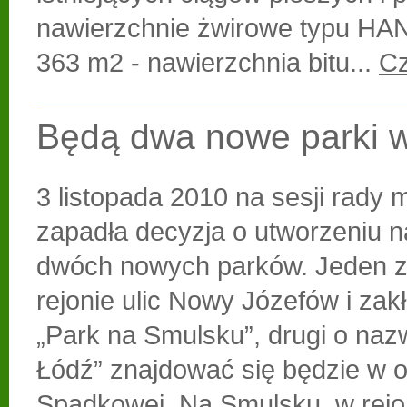
nawierzchnie żwirowe typu H
363 m2 - nawierzchnia bitu...
Cz
Będą dwa nowe parki w
3 listopada 2010 na sesji rady m
zapadła decyzja o utworzeniu n
dwóch nowych parków. Jeden z
rejonie ulic Nowy Józefów i zakł
„Park na Smulsku”, drugi o nazw
Łódź” znajdować się będzie w ok
Spadkowej. Na Smulsku, w rejo