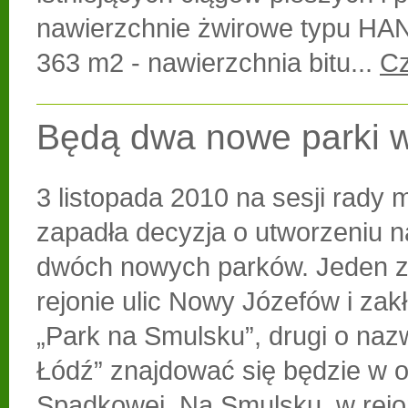
nawierzchnie żwirowe typu H
363 m2 - nawierzchnia bitu...
Cz
Będą dwa nowe parki w
3 listopada 2010 na sesji rady m
zapadła decyzja o utworzeniu n
dwóch nowych parków. Jeden z
rejonie ulic Nowy Józefów i zakł
„Park na Smulsku”, drugi o nazw
Łódź” znajdować się będzie w ok
Spadkowej. Na Smulsku, w rejo