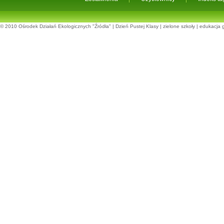
© 2010
Ośrodek Działań Ekologicznych "Źródła"
|
Dzień Pustej Klasy
|
zielone szkoły
|
edukacja 