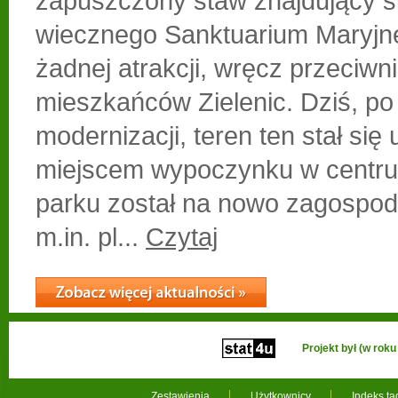
zapuszczony staw znajdujący si
wiecznego Sanktuarium Maryjne
żadnej atrakcji, wręcz przeciwn
mieszkańców Zielenic. Dziś, po
modernizacji, teren ten stał się
miejscem wypoczynku w centru
parku został na nowo zagospod
m.in. pl...
Czytaj
Projekt był (w ro
Zestawienia
Użytkownicy
Indeks t