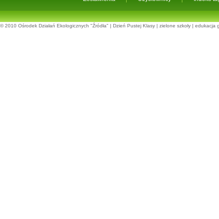
© 2010
Ośrodek Działań Ekologicznych "Źródła"
|
Dzień Pustej Klasy
|
zielone szkoły
|
edukacja 