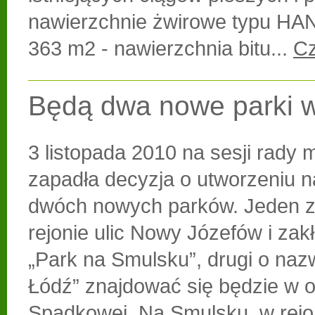
nawierzchnie żwirowe typu H
363 m2 - nawierzchnia bitu...
Cz
Będą dwa nowe parki w
3 listopada 2010 na sesji rady m
zapadła decyzja o utworzeniu n
dwóch nowych parków. Jeden z
rejonie ulic Nowy Józefów i zakł
„Park na Smulsku”, drugi o nazw
Łódź” znajdować się będzie w ok
Spadkowej. Na Smulsku, w rejo