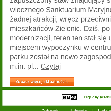
zapuszczony staw znajdujący si
wiecznego Sanktuarium Maryjne
żadnej atrakcji, wręcz przeciwn
mieszkańców Zielenic. Dziś, po
modernizacji, teren ten stał się
miejscem wypoczynku w centru
parku został na nowo zagospod
m.in. pl...
Czytaj
Projekt był (w ro
Zestawienia
Użytkownicy
Indeks t