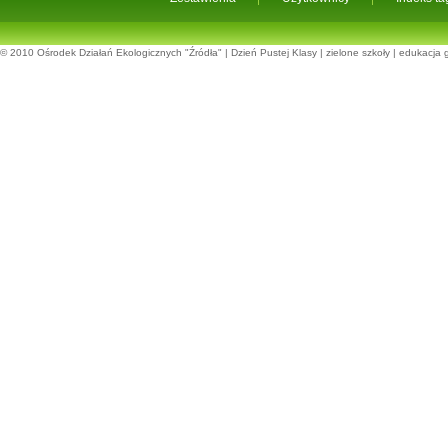
© 2010
Ośrodek Działań Ekologicznych "Źródła"
|
Dzień Pustej Klasy
|
zielone szkoły
|
edukacja 