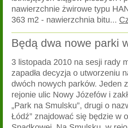
nawierzchnie żwirowe typu H
363 m2 - nawierzchnia bitu...
Cz
Będą dwa nowe parki w
3 listopada 2010 na sesji rady m
zapadła decyzja o utworzeniu n
dwóch nowych parków. Jeden z
rejonie ulic Nowy Józefów i zakł
„Park na Smulsku”, drugi o nazw
Łódź” znajdować się będzie w ok
Spadkowej. Na Smulsku, w rejo