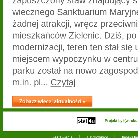
zapuszczony staw znajdujący si
wiecznego Sanktuarium Maryjne
żadnej atrakcji, wręcz przeciwn
mieszkańców Zielenic. Dziś, po
modernizacji, teren ten stał się
miejscem wypoczynku w centru
parku został na nowo zagospod
m.in. pl...
Czytaj
Projekt był (w ro
Zestawienia
Użytkownicy
Indeks t