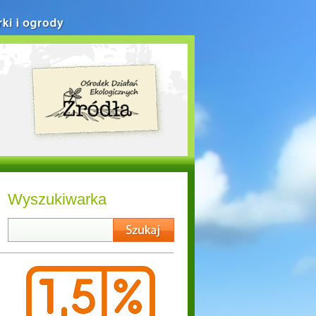
rki i ogrody
Wyszukiwarka