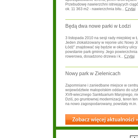
Przebudowę nawierzchni istniejących cią
ok. 11 363 m2 - nawierzchnia bitu...
Czytaj
Będą dwa nowe parki w Łodzi
3 listopada 2010 na sesji rady miejskiej w
Jeden zlokalizowany w rejonie ulic Nowy Józ
Łódź” znajdować się będzie w okolicy ulic
powstanie park gminny. Jego powierzchnia to
rowerowa, dosadzono drzewa i k...
Czytaj
Nowy park w Zielenicach
Zapomniane i zaniedbane miejsce w centrum
województwie małopolskim oddano do użytk
XVII-wiecznego Sanktuarium Maryjnego, nie
Dziś, po gruntownej modernizacji, teren te
na nowo zagospodarowany, powstały m.in. p