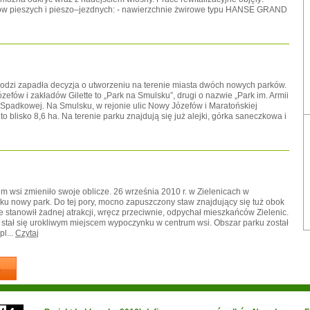
gów pieszych i pieszo–jezdnych: - nawierzchnie żwirowe typu HANSE GRAND
 Łodzi zapadła decyzja o utworzeniu na terenie miasta dwóch nowych parków.
efów i zakładów Gilette to „Park na Smulsku”, drugi o nazwie „Park im. Armii
y Spadkowej. Na Smulsku, w rejonie ulic Nowy Józefów i Maratońskiej
 blisko 8,6 ha. Na terenie parku znajdują się już alejki, górka saneczkowa i
 wsi zmieniło swoje oblicze. 26 września 2010 r. w Zielenicach w
u nowy park. Do tej pory, mocno zapuszczony staw znajdujący się tuż obok
 stanowił żadnej atrakcji, wręcz przeciwnie, odpychał mieszkańców Zielenic.
n stał się urokliwym miejscem wypoczynku w centrum wsi. Obszar parku został
l...
Czytaj