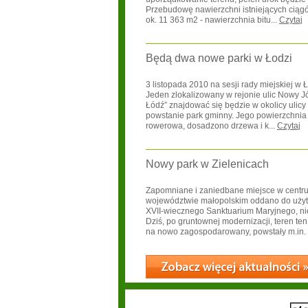
Przebudowę nawierzchni istniejących cią
ok. 11 363 m2 - nawierzchnia bitu...
Czytaj
Będą dwa nowe parki w Łodzi
3 listopada 2010 na sesji rady miejskiej w
Jeden zlokalizowany w rejonie ulic Nowy Józ
Łódź” znajdować się będzie w okolicy ulic
powstanie park gminny. Jego powierzchnia to
rowerowa, dosadzono drzewa i k...
Czytaj
Nowy park w Zielenicach
Zapomniane i zaniedbane miejsce w centrum
województwie małopolskim oddano do użytk
XVII-wiecznego Sanktuarium Maryjnego, nie
Dziś, po gruntownej modernizacji, teren te
na nowo zagospodarowany, powstały m.in. p