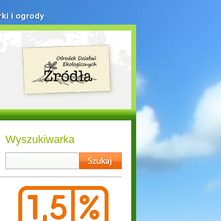
rki i ogrody
Wyszukiwarka