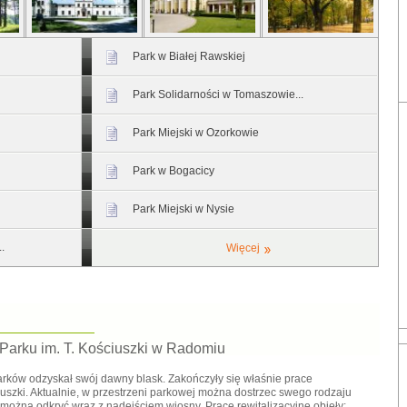
Park w Białej Rawskiej
Park Solidarności w Tomaszowie...
Park Miejski w Ozorkowie
Park w Bogacicy
Park Miejski w Nysie
.
Więcej
 Parku im. T. Kościuszki w Radomiu
rków odzyskał swój dawny blask. Zakończyły się właśnie prace
uszki. Aktualnie, w przestrzeni parkowej można dostrzec swego rodzaju
można odkryć wraz z nadejściem wiosny. Prace rewitalizacyjne objęły: