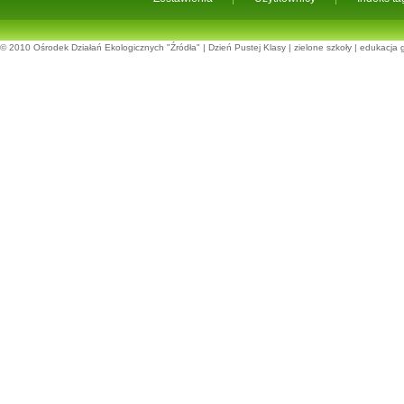
© 2010
Ośrodek Działań Ekologicznych "Źródła"
|
Dzień Pustej Klasy
|
zielone szkoły
|
edukacja 