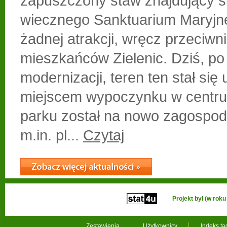
zapuszczony staw znajdujący si
wiecznego Sanktuarium Maryjne
żadnej atrakcji, wręcz przeciwn
mieszkańców Zielenic. Dziś, po
modernizacji, teren ten stał się
miejscem wypoczynku w centru
parku został na nowo zagospod
m.in. pl...
Czytaj
Projekt był (w ro
Zestawienia
Użytkownicy
Indeks t