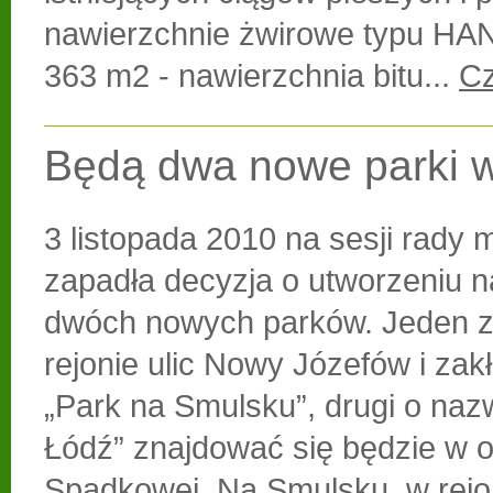
nawierzchnie żwirowe typu H
363 m2 - nawierzchnia bitu...
Cz
Będą dwa nowe parki w
3 listopada 2010 na sesji rady m
zapadła decyzja o utworzeniu n
dwóch nowych parków. Jeden z
rejonie ulic Nowy Józefów i zakł
„Park na Smulsku”, drugi o nazw
Łódź” znajdować się będzie w ok
Spadkowej. Na Smulsku, w rejo